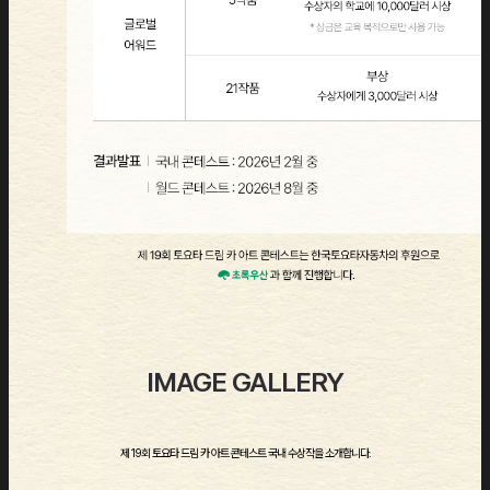
IMAGE GALLERY
제 19회 토요타 드림 카 아트 콘테스트 국내 수상작을 소개합니다.