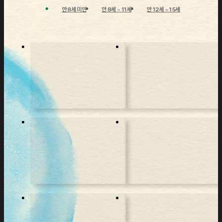
만 8세 미만
만 8세 ~ 11세
만 12세 ~ 15세